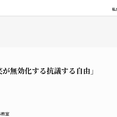
私
笑が無効化する抗議する自由」
）
5教室